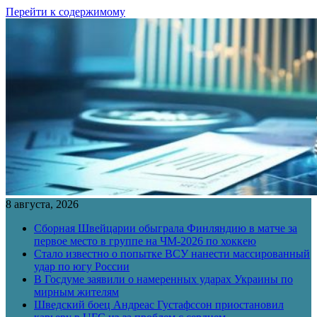
Перейти к содержимому
8 августа, 2026
Сборная Швейцарии обыграла Финляндию в матче за
первое место в группе на ЧМ-2026 по хоккею
Стало известно о попытке ВСУ нанести массированный
удар по югу России
В Госдуме заявили о намеренных ударах Украины по
мирным жителям
Шведский боец Андреас Густафссон приостановил