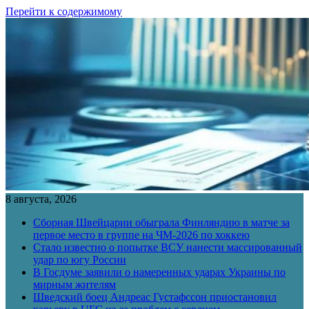
Перейти к содержимому
8 августа, 2026
Сборная Швейцарии обыграла Финляндию в матче за
первое место в группе на ЧМ-2026 по хоккею
Стало известно о попытке ВСУ нанести массированный
удар по югу России
В Госдуме заявили о намеренных ударах Украины по
мирным жителям
Шведский боец Андреас Густафссон приостановил