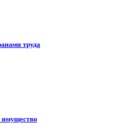
ранами труда
а имущество