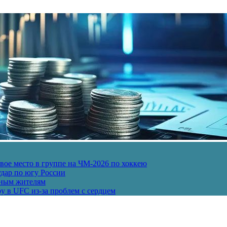
ое место в группе на ЧМ-2026 по хоккею
дар по югу России
рным жителям
у в UFC из-за проблем с сердцем