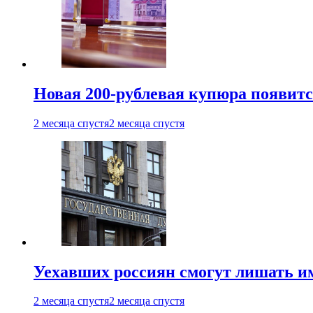
Новая 200-рублевая купюра появитс
2 месяца спустя
2 месяца спустя
Уехавших россиян смогут лишать и
2 месяца спустя
2 месяца спустя