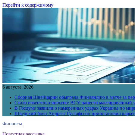
Перейти к содержимому
6 августа, 2026
Сборная Швейцарии обыграла Финляндию в матче за перв
Стало известно о попытке ВСУ нанести массированный у
В Госдуме заявили о намеренных ударах Украины по ми
Шведский боец Андреас Густафссон приостановил карьер
Финансы
Новостная рассылка