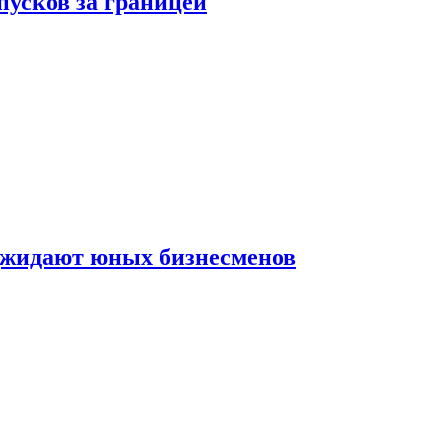
пусков за границей
оджидают юных бизнесменов