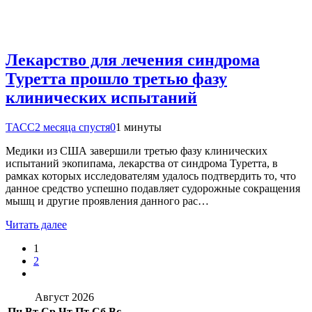
Лекарство для лечения синдрома
Туретта прошло третью фазу
клинических испытаний
ТАСС
2 месяца спустя
0
1 минуты
Медики из США завершили третью фазу клинических
испытаний экопипама, лекарства от синдрома Туретта, в
рамках которых исследователям удалось подтвердить то, что
данное средство успешно подавляет судорожные сокращения
мышц и другие проявления данного рас…
Читать далее
1
2
Август 2026
Пн
Вт
Ср
Чт
Пт
Сб
Вс