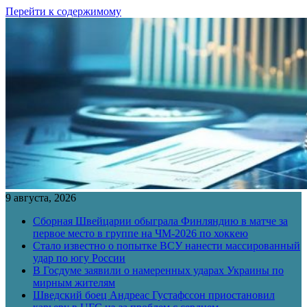
Перейти к содержимому
9 августа, 2026
Сборная Швейцарии обыграла Финляндию в матче за
первое место в группе на ЧМ-2026 по хоккею
Стало известно о попытке ВСУ нанести массированный
удар по югу России
В Госдуме заявили о намеренных ударах Украины по
мирным жителям
Шведский боец Андреас Густафссон приостановил