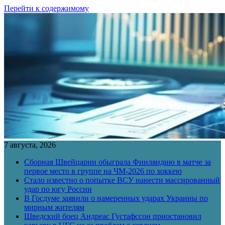
Перейти к содержимому
7 августа, 2026
Сборная Швейцарии обыграла Финляндию в матче за
первое место в группе на ЧМ-2026 по хоккею
Стало известно о попытке ВСУ нанести массированный
удар по югу России
В Госдуме заявили о намеренных ударах Украины по
мирным жителям
Шведский боец Андреас Густафссон приостановил