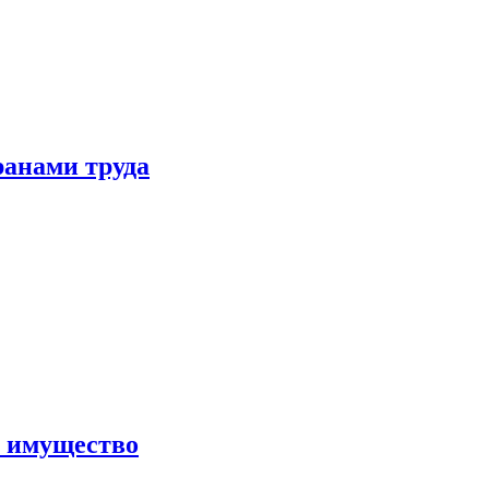
ранами труда
а имущество