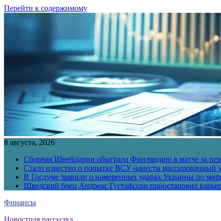
Перейти к содержимому
8 августа, 2026
Сборная Швейцарии обыграла Финляндию в матче за перв
Стало известно о попытке ВСУ нанести массированный у
В Госдуме заявили о намеренных ударах Украины по ми
Шведский боец Андреас Густафссон приостановил карьер
Финансы
Новостная рассылка