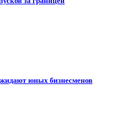
пусков за границей
оджидают юных бизнесменов