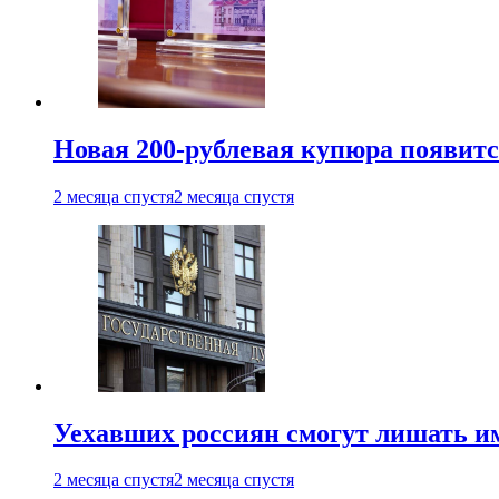
Новая 200-рублевая купюра появитс
2 месяца спустя
2 месяца спустя
Уехавших россиян смогут лишать и
2 месяца спустя
2 месяца спустя