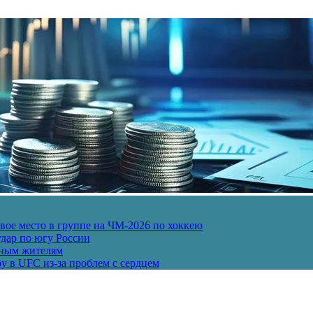
ое место в группе на ЧМ-2026 по хоккею
дар по югу России
рным жителям
у в UFC из-за проблем с сердцем