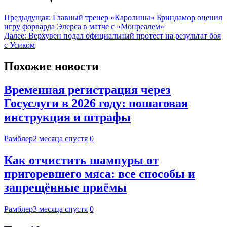
Предыдущая:
Главный тренер «Каролины» Бриндамор оценил
игру форварда Элерса в матче с «Монреалем»
Далее:
Верхувен подал официальный протест на результат боя
с Усиком
Похожие новости
Временная регистрация через
Госуслуги в 2026 году: пошаговая
инструкция и штрафы
Рамблер
2 месяца спустя
0
Как отчистить шампуры от
пригоревшего мяса: все способы и
запрещённые приёмы
Рамблер
3 месяца спустя
0