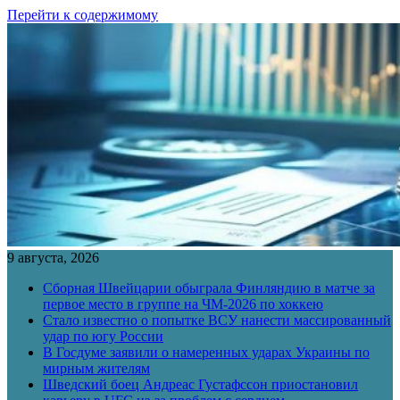
Перейти к содержимому
9 августа, 2026
Сборная Швейцарии обыграла Финляндию в матче за
первое место в группе на ЧМ-2026 по хоккею
Стало известно о попытке ВСУ нанести массированный
удар по югу России
В Госдуме заявили о намеренных ударах Украины по
мирным жителям
Шведский боец Андреас Густафссон приостановил