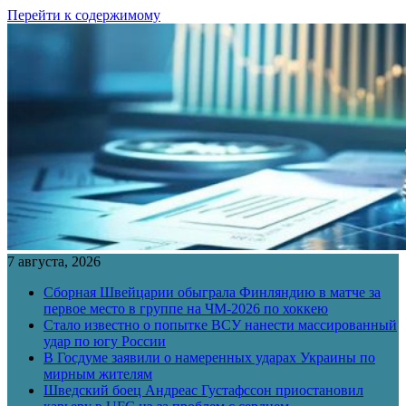
Перейти к содержимому
7 августа, 2026
Сборная Швейцарии обыграла Финляндию в матче за
первое место в группе на ЧМ-2026 по хоккею
Стало известно о попытке ВСУ нанести массированный
удар по югу России
В Госдуме заявили о намеренных ударах Украины по
мирным жителям
Шведский боец Андреас Густафссон приостановил