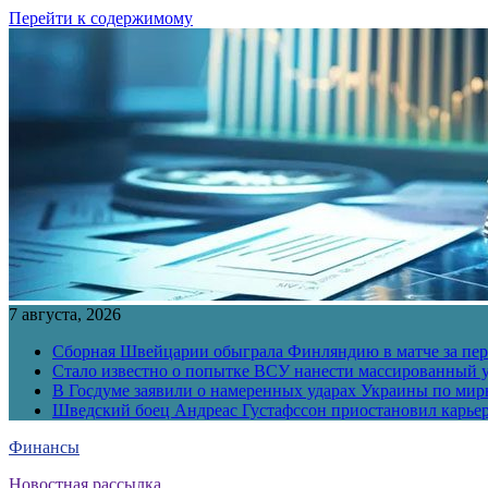
Перейти к содержимому
7 августа, 2026
Сборная Швейцарии обыграла Финляндию в матче за перв
Стало известно о попытке ВСУ нанести массированный у
В Госдуме заявили о намеренных ударах Украины по ми
Шведский боец Андреас Густафссон приостановил карьер
Финансы
Новостная рассылка