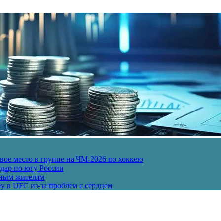
ое место в группе на ЧМ-2026 по хоккею
дар по югу России
рным жителям
у в UFC из-за проблем с сердцем