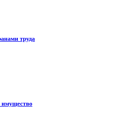
ранами труда
а имущество