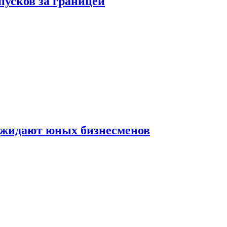
пусков за границей
оджидают юных бизнесменов