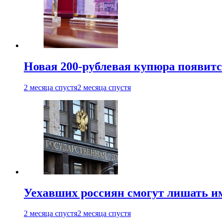
Новая 200-рублевая купюра появитс
2 месяца спустя
2 месяца спустя
Уехавших россиян смогут лишать и
2 месяца спустя
2 месяца спустя