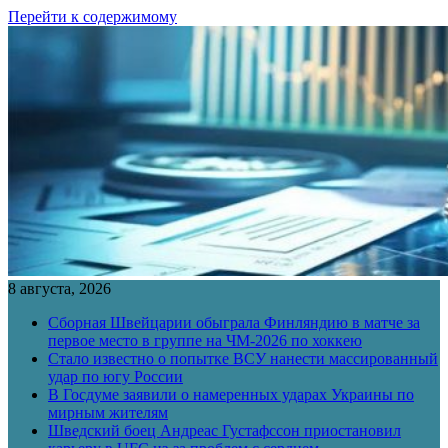
Перейти к содержимому
8 августа, 2026
Сборная Швейцарии обыграла Финляндию в матче за
первое место в группе на ЧМ-2026 по хоккею
Стало известно о попытке ВСУ нанести массированный
удар по югу России
В Госдуме заявили о намеренных ударах Украины по
мирным жителям
Шведский боец Андреас Густафссон приостановил