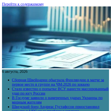
Перейти к содержимому
6 августа, 2026
Сборная Швейцарии обыграла Финляндию в матче за
первое место в группе на ЧМ-2026 по хоккею
Стало известно о попытке ВСУ нанести массированный
удар по югу России
В Госдуме заявили о намеренных ударах Украины по
мирным жителям
Шведский боец Андреас Густафссон приостановил