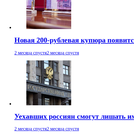
Новая 200-рублевая купюра появитс
2 месяца спустя
2 месяца спустя
Уехавших россиян смогут лишать и
2 месяца спустя
2 месяца спустя