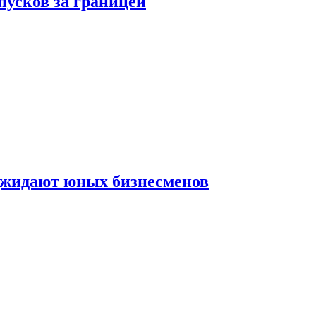
пусков за границей
оджидают юных бизнесменов