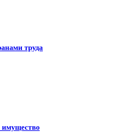
ранами труда
а имущество