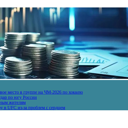
ое место в группе на ЧМ-2026 по хоккею
дар по югу России
рным жителям
у в UFC из-за проблем с сердцем