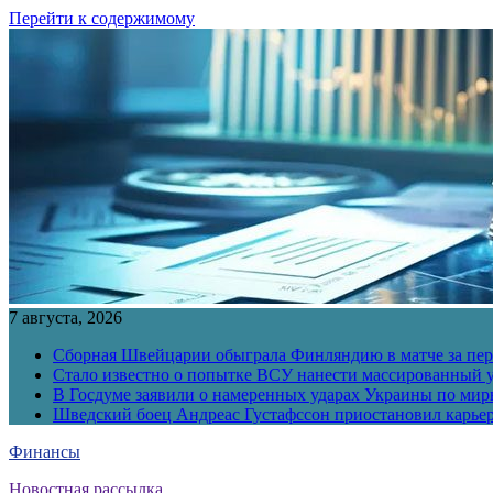
Перейти к содержимому
7 августа, 2026
Сборная Швейцарии обыграла Финляндию в матче за перв
Стало известно о попытке ВСУ нанести массированный у
В Госдуме заявили о намеренных ударах Украины по ми
Шведский боец Андреас Густафссон приостановил карьер
Финансы
Новостная рассылка