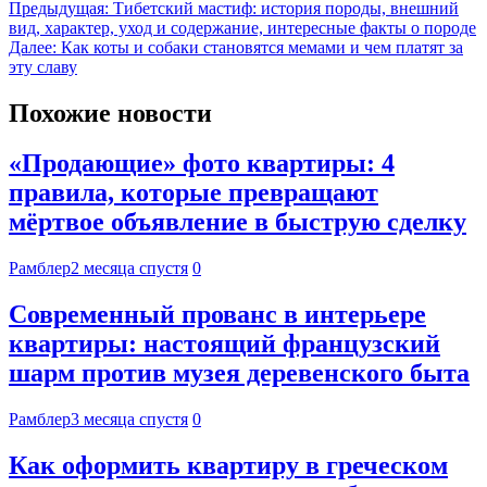
Предыдущая:
Тибетский мастиф: история породы, внешний
вид, характер, уход и содержание, интересные факты о породе
Далее:
Как коты и собаки становятся мемами и чем платят за
эту славу
Похожие новости
«Продающие» фото квартиры: 4
правила, которые превращают
мёртвое объявление в быструю сделку
Рамблер
2 месяца спустя
0
Современный прованс в интерьере
квартиры: настоящий французский
шарм против музея деревенского быта
Рамблер
3 месяца спустя
0
Как оформить квартиру в греческом