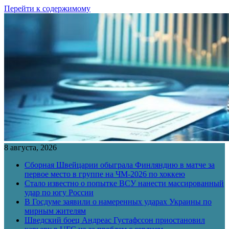
Перейти к содержимому
8 августа, 2026
Сборная Швейцарии обыграла Финляндию в матче за
первое место в группе на ЧМ-2026 по хоккею
Стало известно о попытке ВСУ нанести массированный
удар по югу России
В Госдуме заявили о намеренных ударах Украины по
мирным жителям
Шведский боец Андреас Густафссон приостановил