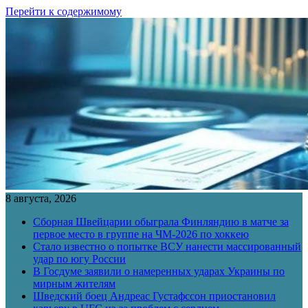
Перейти к содержимому
8 августа, 2026
Сборная Швейцарии обыграла Финляндию в матче за
первое место в группе на ЧМ-2026 по хоккею
Стало известно о попытке ВСУ нанести массированный
удар по югу России
В Госдуме заявили о намеренных ударах Украины по
мирным жителям
Шведский боец Андреас Густафссон приостановил