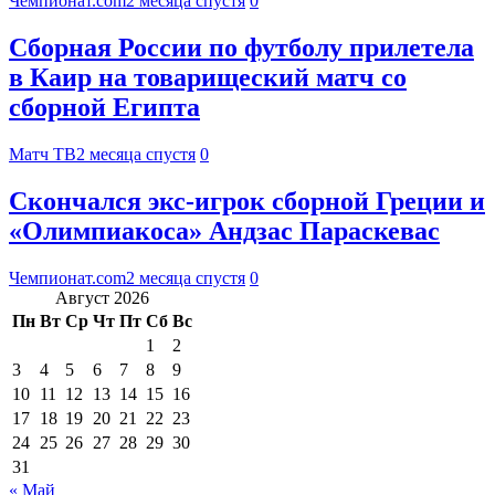
Чемпионат.com
2 месяца спустя
0
Сборная России по футболу прилетела
в Каир на товарищеский матч со
сборной Египта
Матч ТВ
2 месяца спустя
0
Скончался экс-игрок сборной Греции и
«Олимпиакоса» Андзас Параскевас
Чемпионат.com
2 месяца спустя
0
Август 2026
Пн
Вт
Ср
Чт
Пт
Сб
Вс
1
2
3
4
5
6
7
8
9
10
11
12
13
14
15
16
17
18
19
20
21
22
23
24
25
26
27
28
29
30
31
« Май