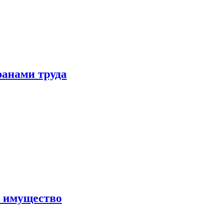
ранами труда
а имущество