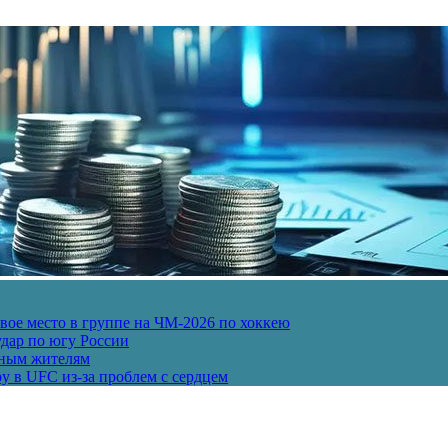
ое место в группе на ЧМ-2026 по хоккею
дар по югу России
рным жителям
у в UFC из-за проблем с сердцем