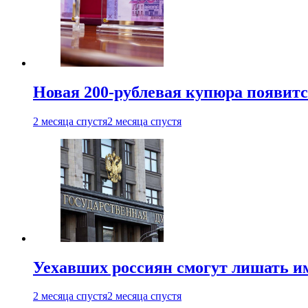
Новая 200-рублевая купюра появитс
2 месяца спустя
2 месяца спустя
Уехавших россиян смогут лишать и
2 месяца спустя
2 месяца спустя