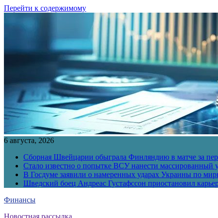
Перейти к содержимому
6 августа, 2026
Сборная Швейцарии обыграла Финляндию в матче за перв
Стало известно о попытке ВСУ нанести массированный у
В Госдуме заявили о намеренных ударах Украины по ми
Шведский боец Андреас Густафссон приостановил карьер
Финансы
Новостная рассылка