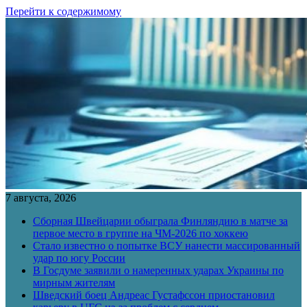
Перейти к содержимому
7 августа, 2026
Сборная Швейцарии обыграла Финляндию в матче за
первое место в группе на ЧМ-2026 по хоккею
Стало известно о попытке ВСУ нанести массированный
удар по югу России
В Госдуме заявили о намеренных ударах Украины по
мирным жителям
Шведский боец Андреас Густафссон приостановил