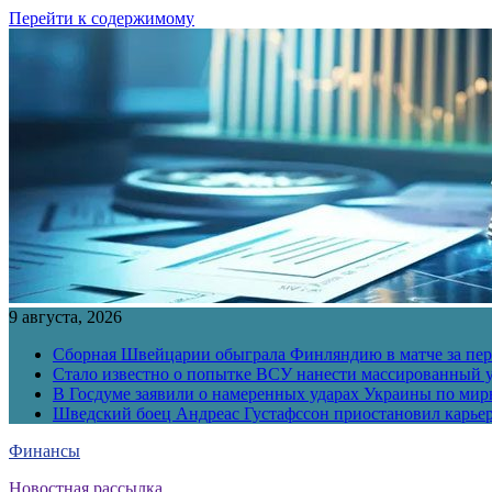
Перейти к содержимому
9 августа, 2026
Сборная Швейцарии обыграла Финляндию в матче за перв
Стало известно о попытке ВСУ нанести массированный у
В Госдуме заявили о намеренных ударах Украины по ми
Шведский боец Андреас Густафссон приостановил карьер
Финансы
Новостная рассылка