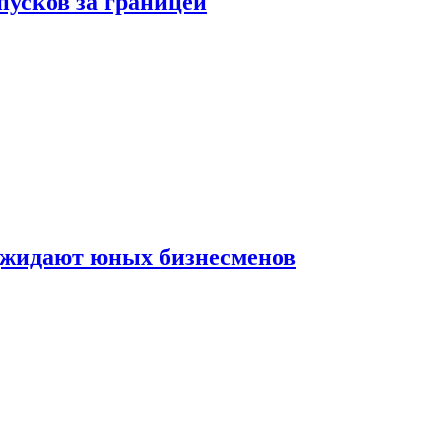
пусков за границей
оджидают юных бизнесменов