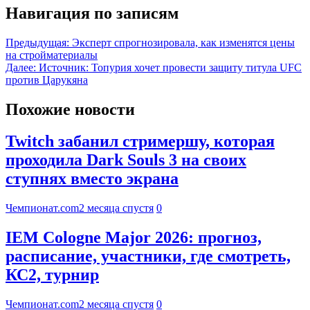
Навигация по записям
Предыдущая:
Эксперт спрогнозировала, как изменятся цены
на стройматериалы
Далее:
Источник: Топурия хочет провести защиту титула UFC
против Царукяна
Похожие новости
Twitch забанил стримершу, которая
проходила Dark Souls 3 на своих
ступнях вместо экрана
Чемпионат.com
2 месяца спустя
0
IEM Cologne Major 2026: прогноз,
расписание, участники, где смотреть,
КС2, турнир
Чемпионат.com
2 месяца спустя
0