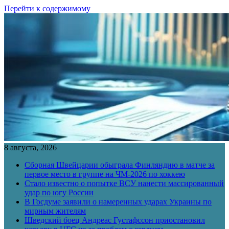
Перейти к содержимому
8 августа, 2026
Сборная Швейцарии обыграла Финляндию в матче за
первое место в группе на ЧМ-2026 по хоккею
Стало известно о попытке ВСУ нанести массированный
удар по югу России
В Госдуме заявили о намеренных ударах Украины по
мирным жителям
Шведский боец Андреас Густафссон приостановил