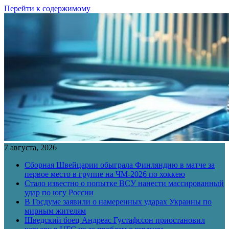
Перейти к содержимому
7 августа, 2026
Сборная Швейцарии обыграла Финляндию в матче за
первое место в группе на ЧМ-2026 по хоккею
Стало известно о попытке ВСУ нанести массированный
удар по югу России
В Госдуме заявили о намеренных ударах Украины по
мирным жителям
Шведский боец Андреас Густафссон приостановил