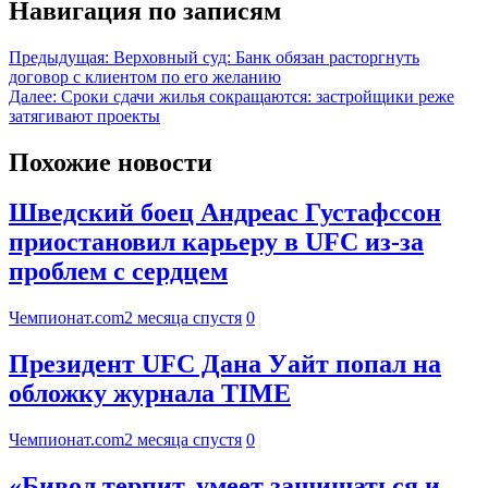
Навигация по записям
Предыдущая:
Верховный суд: Банк обязан расторгнуть
договор с клиентом по его желанию
Далее:
Сроки сдачи жилья сокращаются: застройщики реже
затягивают проекты
Похожие новости
Шведский боец Андреас Густафссон
приостановил карьеру в UFC из-за
проблем с сердцем
Чемпионат.com
2 месяца спустя
0
Президент UFC Дана Уайт попал на
обложку журнала TIME
Чемпионат.com
2 месяца спустя
0
«Бивол терпит, умеет защищаться и