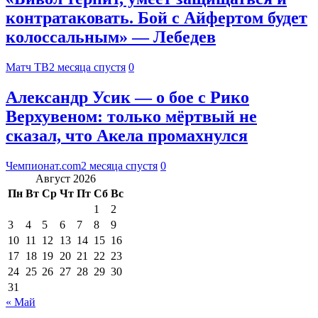
контратаковать. Бой с Айфертом будет
колоссальным» — Лебедев
Матч ТВ
2 месяца спустя
0
Александр Усик — о бое с Рико
Верхувеном: только мёртвый не
сказал, что Акела промахнулся
Чемпионат.com
2 месяца спустя
0
Август 2026
Пн
Вт
Ср
Чт
Пт
Сб
Вс
1
2
3
4
5
6
7
8
9
10
11
12
13
14
15
16
17
18
19
20
21
22
23
24
25
26
27
28
29
30
31
« Май