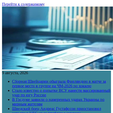
Перейти к содержимому
9 августа, 2026
Сборная Швейцарии обыграла Финляндию в матче за
первое место в группе на ЧМ-2026 по хоккею
Стало известно о попытке ВСУ нанести массированный
удар по югу России
В Госдуме заявили о намеренных ударах Украины по
мирным жителям
Шведский боец Андреас Густафссон приостановил