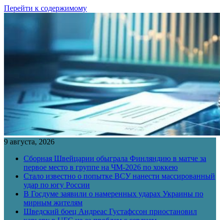
Перейти к содержимому
9 августа, 2026
Сборная Швейцарии обыграла Финляндию в матче за
первое место в группе на ЧМ-2026 по хоккею
Стало известно о попытке ВСУ нанести массированный
удар по югу России
В Госдуме заявили о намеренных ударах Украины по
мирным жителям
Шведский боец Андреас Густафссон приостановил