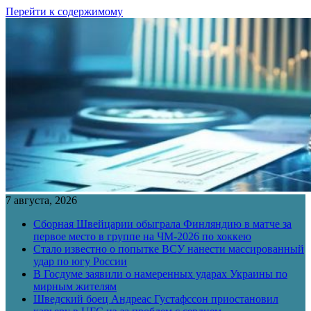
Перейти к содержимому
7 августа, 2026
Сборная Швейцарии обыграла Финляндию в матче за
первое место в группе на ЧМ-2026 по хоккею
Стало известно о попытке ВСУ нанести массированный
удар по югу России
В Госдуме заявили о намеренных ударах Украины по
мирным жителям
Шведский боец Андреас Густафссон приостановил