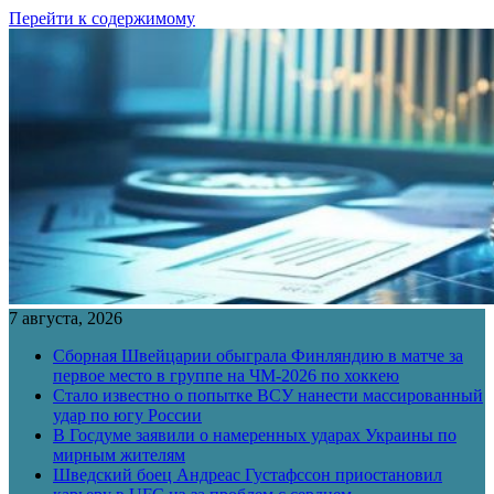
Перейти к содержимому
7 августа, 2026
Сборная Швейцарии обыграла Финляндию в матче за
первое место в группе на ЧМ-2026 по хоккею
Стало известно о попытке ВСУ нанести массированный
удар по югу России
В Госдуме заявили о намеренных ударах Украины по
мирным жителям
Шведский боец Андреас Густафссон приостановил