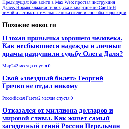
Предыдущая:
Как войти в Max Web: простая инструкция
Далее:
Нормы влажности воздуха в квартире по СанПиН
зимой и летом: оптимальные показатели и способы коррекции
Похожие новости
Плохая привычка хорошего человека.
Как несбывшиеся надежды и личные
драмы разрушили судьбу Олега Даля?
Мир24
2 месяца спустя
0
Свой «звездный билет» Георгий
Гречко не отдал никому
Российская Газета
2 месяца спустя
0
Отказался от миллиона долларов и
мировой славы. Как живет самый
загадочный гений России Перельман