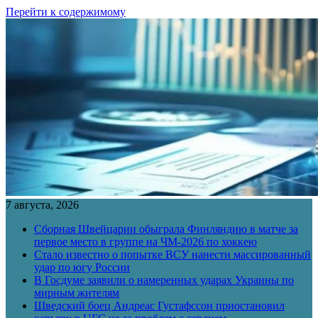
Перейти к содержимому
7 августа, 2026
Сборная Швейцарии обыграла Финляндию в матче за
первое место в группе на ЧМ-2026 по хоккею
Стало известно о попытке ВСУ нанести массированный
удар по югу России
В Госдуме заявили о намеренных ударах Украины по
мирным жителям
Шведский боец Андреас Густафссон приостановил