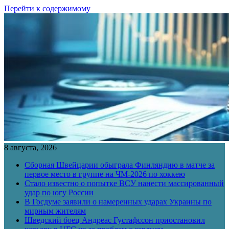
Перейти к содержимому
8 августа, 2026
Сборная Швейцарии обыграла Финляндию в матче за
первое место в группе на ЧМ-2026 по хоккею
Стало известно о попытке ВСУ нанести массированный
удар по югу России
В Госдуме заявили о намеренных ударах Украины по
мирным жителям
Шведский боец Андреас Густафссон приостановил