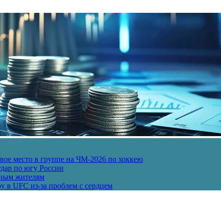
ое место в группе на ЧМ-2026 по хоккею
дар по югу России
рным жителям
у в UFC из-за проблем с сердцем