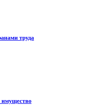
ранами труда
а имущество