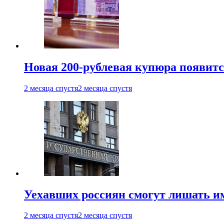
Новая 200-рублевая купюра появитс
2 месяца спустя
2 месяца спустя
Уехавших россиян смогут лишать и
2 месяца спустя
2 месяца спустя