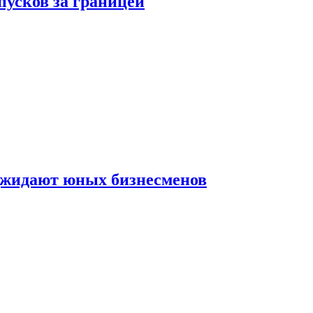
пусков за границей
оджидают юных бизнесменов