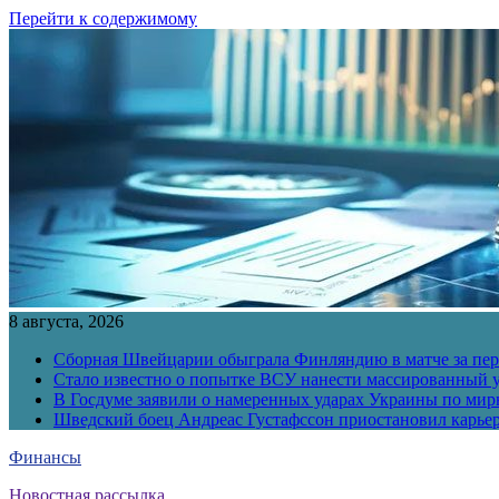
Перейти к содержимому
8 августа, 2026
Сборная Швейцарии обыграла Финляндию в матче за перв
Стало известно о попытке ВСУ нанести массированный у
В Госдуме заявили о намеренных ударах Украины по ми
Шведский боец Андреас Густафссон приостановил карьер
Финансы
Новостная рассылка