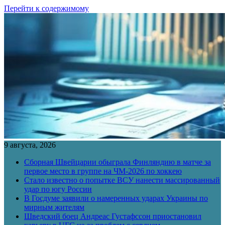
Перейти к содержимому
9 августа, 2026
Сборная Швейцарии обыграла Финляндию в матче за
первое место в группе на ЧМ-2026 по хоккею
Стало известно о попытке ВСУ нанести массированный
удар по югу России
В Госдуме заявили о намеренных ударах Украины по
мирным жителям
Шведский боец Андреас Густафссон приостановил