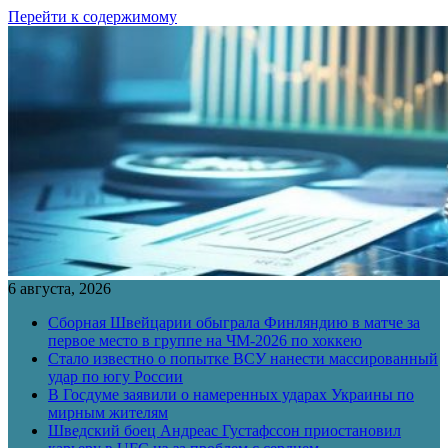
Перейти к содержимому
6 августа, 2026
Сборная Швейцарии обыграла Финляндию в матче за
первое место в группе на ЧМ-2026 по хоккею
Стало известно о попытке ВСУ нанести массированный
удар по югу России
В Госдуме заявили о намеренных ударах Украины по
мирным жителям
Шведский боец Андреас Густафссон приостановил