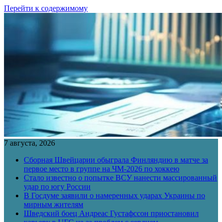
Перейти к содержимому
7 августа, 2026
Сборная Швейцарии обыграла Финляндию в матче за
первое место в группе на ЧМ-2026 по хоккею
Стало известно о попытке ВСУ нанести массированный
удар по югу России
В Госдуме заявили о намеренных ударах Украины по
мирным жителям
Шведский боец Андреас Густафссон приостановил