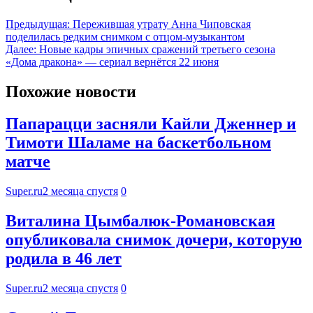
Предыдущая:
Пережившая утрату Анна Чиповская
поделилась редким снимком с отцом-музыкантом
Далее:
Новые кадры эпичных сражений третьего сезона
«Дома дракона» — сериал вернётся 22 июня
Похожие новости
Папарацци засняли Кайли Дженнер и
Тимоти Шаламе на баскетбольном
матче
Super.ru
2 месяца спустя
0
Виталина Цымбалюк‑Романовская
опубликовала снимок дочери, которую
родила в 46 лет
Super.ru
2 месяца спустя
0