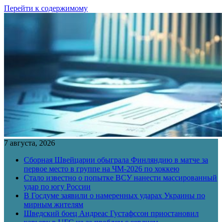
Перейти к содержимому
7 августа, 2026
Сборная Швейцарии обыграла Финляндию в матче за
первое место в группе на ЧМ-2026 по хоккею
Стало известно о попытке ВСУ нанести массированный
удар по югу России
В Госдуме заявили о намеренных ударах Украины по
мирным жителям
Шведский боец Андреас Густафссон приостановил