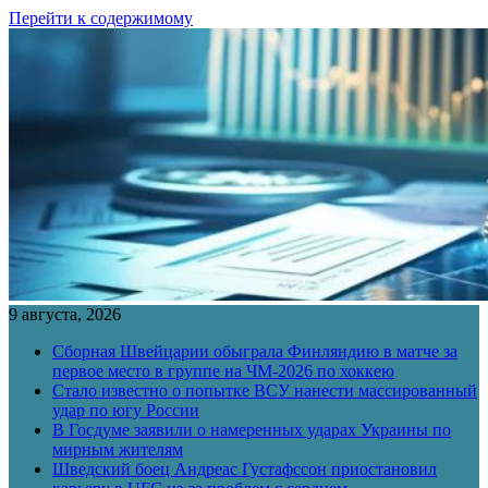
Перейти к содержимому
9 августа, 2026
Сборная Швейцарии обыграла Финляндию в матче за
первое место в группе на ЧМ-2026 по хоккею
Стало известно о попытке ВСУ нанести массированный
удар по югу России
В Госдуме заявили о намеренных ударах Украины по
мирным жителям
Шведский боец Андреас Густафссон приостановил