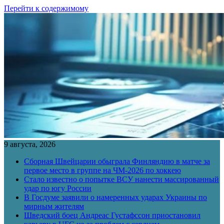
Перейти к содержимому
9 августа, 2026
Сборная Швейцарии обыграла Финляндию в матче за
первое место в группе на ЧМ-2026 по хоккею
Стало известно о попытке ВСУ нанести массированный
удар по югу России
В Госдуме заявили о намеренных ударах Украины по
мирным жителям
Шведский боец Андреас Густафссон приостановил