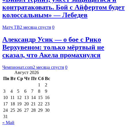
контратаковать. Бой с Айфертом будет
колоссальным» — Лебедев
Матч ТВ
2 месяца спустя
0
Александр Усик — о бое с Рико
Верхувеном: только мёртвый не
сказал, что Акела промахнулся
Чемпионат.com
2 месяца спустя
0
Август 2026
Пн
Вт
Ср
Чт
Пт
Сб
Вс
1
2
3
4
5
6
7
8
9
10
11
12
13
14
15
16
17
18
19
20
21
22
23
24
25
26
27
28
29
30
31
« Май