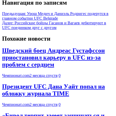
Навигация по записям
Предыдущая:
Урош Медич и Даниэль Родригес подерутся в
главном событии UFC Belgrade
Далее:
Российские бойцы Гасанов и Вагаев дебютируют в
UFC поединком друг с другом
Похожие новости
Шведский боец Андреас Густафссон
приостановил карьеру в UFC из-за
проблем с сердцем
Чемпионат.com
2 месяца спустя
0
Президент UFC Дана Уайт попал на
обложку журнала TIME
Чемпионат.com
2 месяца спустя
0
«Бивол терпит, умеет защищаться и