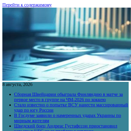
Перейти к содержимому
8 августа, 2026
Сборная Швейцарии обыграла Финляндию в матче за
первое место в группе на ЧМ-2026 по хоккею
Стало известно о попытке ВСУ нанести массированный
удар по югу России
В Госдуме заявили о намеренных ударах Украины по
мирным жителям
Шведский боец Андреас Густафссон приостановил