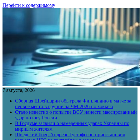
Перейти к содержимому
7 августа, 2026
Сборная Швейцарии обыграла Финляндию в матче за
первое место в группе на ЧМ-2026 по хоккею
Стало известно о попытке ВСУ нанести массированный
удар по югу России
В Госдуме заявили о намеренных ударах Украины по
мирным жителям
Шведский боец Андреас Густафссон приостановил