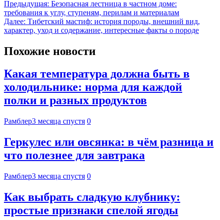
Предыдущая:
Безопасная лестница в частном доме:
требования к углу, ступеням, перилам и материалам
Далее:
Тибетский мастиф: история породы, внешний вид,
характер, уход и содержание, интересные факты о породе
Похожие новости
Какая температура должна быть в
холодильнике: норма для каждой
полки и разных продуктов
Рамблер
3 месяца спустя
0
Геркулес или овсянка: в чём разница и
что полезнее для завтрака
Рамблер
3 месяца спустя
0
Как выбрать сладкую клубнику:
простые признаки спелой ягоды