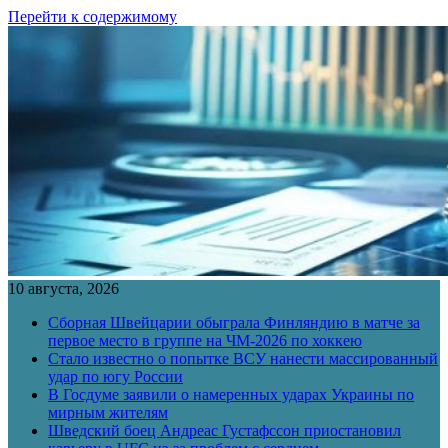
Перейти к содержимому
10 августа, 2026
Сборная Швейцарии обыграла Финляндию в матче за
первое место в группе на ЧМ-2026 по хоккею
Стало известно о попытке ВСУ нанести массированный
удар по югу России
В Госдуме заявили о намеренных ударах Украины по
мирным жителям
Шведский боец Андреас Густафссон приостановил