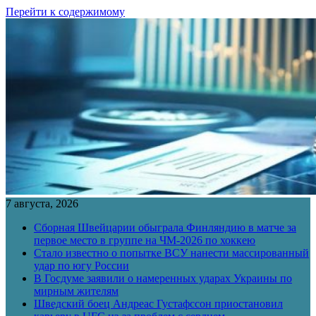
Перейти к содержимому
7 августа, 2026
Сборная Швейцарии обыграла Финляндию в матче за
первое место в группе на ЧМ-2026 по хоккею
Стало известно о попытке ВСУ нанести массированный
удар по югу России
В Госдуме заявили о намеренных ударах Украины по
мирным жителям
Шведский боец Андреас Густафссон приостановил