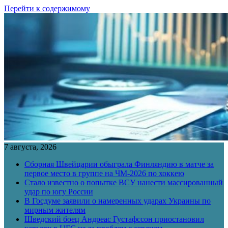
Перейти к содержимому
7 августа, 2026
Сборная Швейцарии обыграла Финляндию в матче за
первое место в группе на ЧМ-2026 по хоккею
Стало известно о попытке ВСУ нанести массированный
удар по югу России
В Госдуме заявили о намеренных ударах Украины по
мирным жителям
Шведский боец Андреас Густафссон приостановил