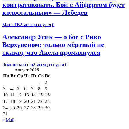
контратаковать. Бой с Айфертом будет
колоссальным» — Лебедев
Матч ТВ
2 месяца спустя
0
Александр Усик — о бое с Рико
Верхувеном: только мёртвый не
сказал, что Акела промахнулся
Чемпионат.com
2 месяца спустя
0
Август 2026
Пн
Вт
Ср
Чт
Пт
Сб
Вс
1
2
3
4
5
6
7
8
9
10
11
12
13
14
15
16
17
18
19
20
21
22
23
24
25
26
27
28
29
30
31
« Май