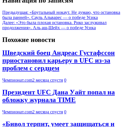
Навигация по записям
Предыдущая:
«Брутальный нокаут. Не думаю, что остановка
была ранней». Сауль Альварес — о победе Усика
Далее:
«Это была плохая остановка. Рико заслуживал
продолжения». Аль аш-Шейх — о победе Усика
Похожие новости
Шведский боец Андреас Густафссон
приостановил карьеру в UFC из-за
проблем с сердцем
Чемпионат.com
2 месяца спустя
0
Президент UFC Дана Уайт попал на
обложку журнала TIME
Чемпионат.com
2 месяца спустя
0
«Бивол терпит, умеет защищаться и