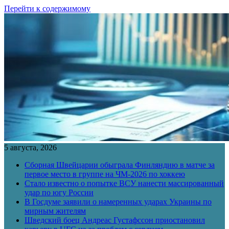
Перейти к содержимому
5 августа, 2026
Сборная Швейцарии обыграла Финляндию в матче за
первое место в группе на ЧМ-2026 по хоккею
Стало известно о попытке ВСУ нанести массированный
удар по югу России
В Госдуме заявили о намеренных ударах Украины по
мирным жителям
Шведский боец Андреас Густафссон приостановил