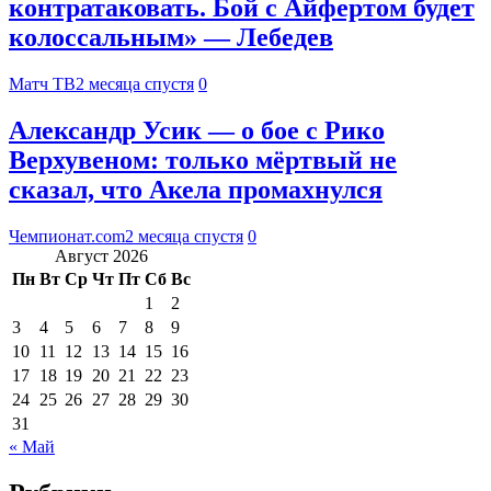
контратаковать. Бой с Айфертом будет
колоссальным» — Лебедев
Матч ТВ
2 месяца спустя
0
Александр Усик — о бое с Рико
Верхувеном: только мёртвый не
сказал, что Акела промахнулся
Чемпионат.com
2 месяца спустя
0
Август 2026
Пн
Вт
Ср
Чт
Пт
Сб
Вс
1
2
3
4
5
6
7
8
9
10
11
12
13
14
15
16
17
18
19
20
21
22
23
24
25
26
27
28
29
30
31
« Май