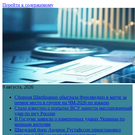
Перейти к содержимому
9 августа, 2026
Сборная Швейцарии обыграла Финляндию в матче за
первое место в группе на ЧМ-2026 по хоккею
Стало известно о попытке ВСУ нанести массированный
удар по югу России
В Госдуме заявили о намеренных ударах Украины по
мирным жителям
Шведский боец Андреас Густафссон приостановил