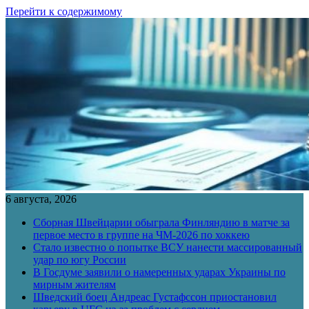
Перейти к содержимому
6 августа, 2026
Сборная Швейцарии обыграла Финляндию в матче за
первое место в группе на ЧМ-2026 по хоккею
Стало известно о попытке ВСУ нанести массированный
удар по югу России
В Госдуме заявили о намеренных ударах Украины по
мирным жителям
Шведский боец Андреас Густафссон приостановил