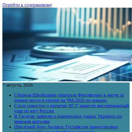
Перейти к содержимому
7 августа, 2026
Сборная Швейцарии обыграла Финляндию в матче за
первое место в группе на ЧМ-2026 по хоккею
Стало известно о попытке ВСУ нанести массированный
удар по югу России
В Госдуме заявили о намеренных ударах Украины по
мирным жителям
Шведский боец Андреас Густафссон приостановил