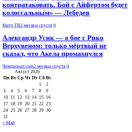
контратаковать. Бой с Айфертом будет
колоссальным» — Лебедев
Матч ТВ
2 месяца спустя
0
Александр Усик — о бое с Рико
Верхувеном: только мёртвый не
сказал, что Акела промахнулся
Чемпионат.com
2 месяца спустя
0
Август 2026
Пн
Вт
Ср
Чт
Пт
Сб
Вс
1
2
3
4
5
6
7
8
9
10
11
12
13
14
15
16
17
18
19
20
21
22
23
24
25
26
27
28
29
30
31
« Май