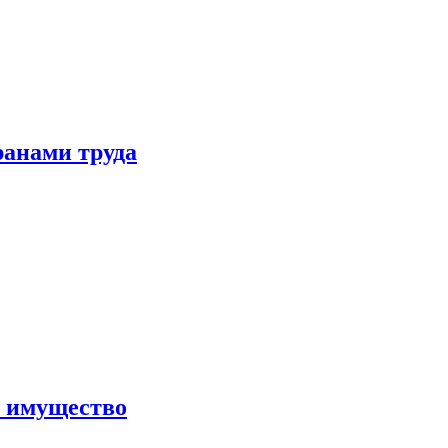
ранами труда
а имущество