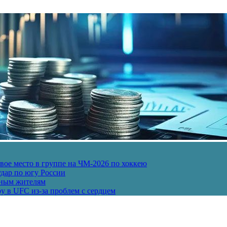
ое место в группе на ЧМ-2026 по хоккею
дар по югу России
рным жителям
у в UFC из-за проблем с сердцем