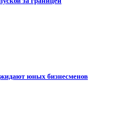
пусков за границей
оджидают юных бизнесменов