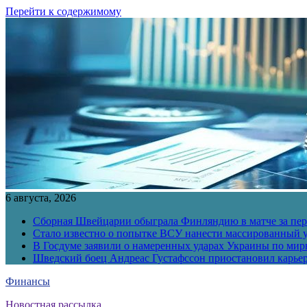
Перейти к содержимому
6 августа, 2026
Сборная Швейцарии обыграла Финляндию в матче за перв
Стало известно о попытке ВСУ нанести массированный у
В Госдуме заявили о намеренных ударах Украины по ми
Шведский боец Андреас Густафссон приостановил карьер
Финансы
Новостная рассылка