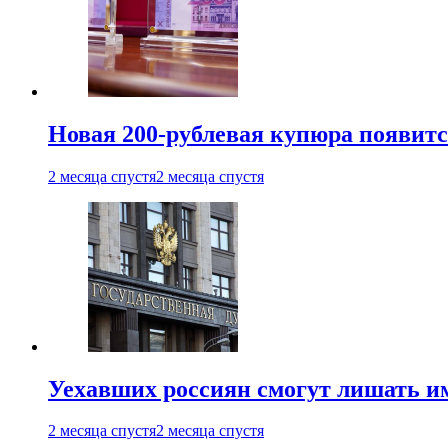
Новая 200-рублевая купюра появитс
2 месяца спустя
2 месяца спустя
Уехавших россиян смогут лишать и
2 месяца спустя
2 месяца спустя