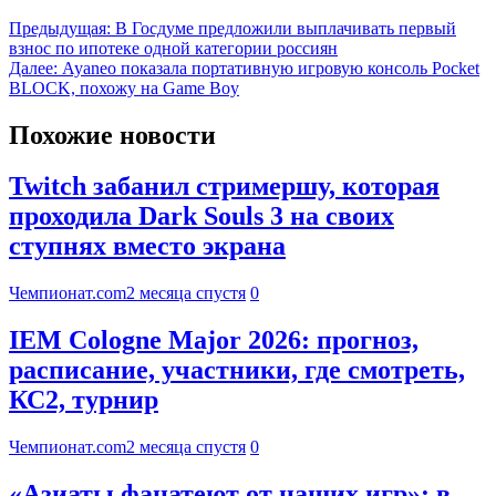
Предыдущая:
В Госдуме предложили выплачивать первый
взнос по ипотеке одной категории россиян
Далее:
Ayaneo показала портативную игровую консоль Pocket
BLOCK, похожу на Game Boy
Похожие новости
Twitch забанил стримершу, которая
проходила Dark Souls 3 на своих
ступнях вместо экрана
Чемпионат.com
2 месяца спустя
0
IEM Cologne Major 2026: прогноз,
расписание, участники, где смотреть,
КС2, турнир
Чемпионат.com
2 месяца спустя
0
«Азиаты фанатеют от наших игр»: в