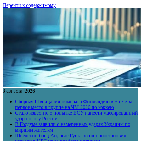
Перейти к содержимому
8 августа, 2026
Сборная Швейцарии обыграла Финляндию в матче за
первое место в группе на ЧМ-2026 по хоккею
Стало известно о попытке ВСУ нанести массированный
удар по югу России
В Госдуме заявили о намеренных ударах Украины по
мирным жителям
Шведский боец Андреас Густафссон приостановил