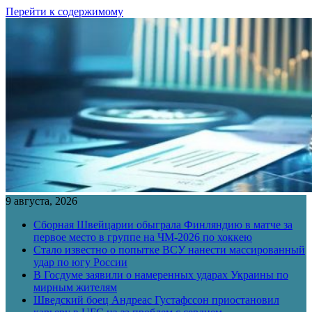
Перейти к содержимому
9 августа, 2026
Сборная Швейцарии обыграла Финляндию в матче за
первое место в группе на ЧМ-2026 по хоккею
Стало известно о попытке ВСУ нанести массированный
удар по югу России
В Госдуме заявили о намеренных ударах Украины по
мирным жителям
Шведский боец Андреас Густафссон приостановил