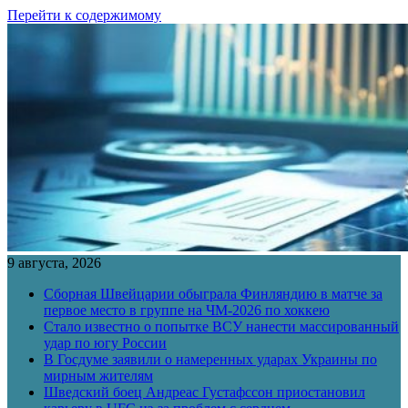
Перейти к содержимому
9 августа, 2026
Сборная Швейцарии обыграла Финляндию в матче за
первое место в группе на ЧМ-2026 по хоккею
Стало известно о попытке ВСУ нанести массированный
удар по югу России
В Госдуме заявили о намеренных ударах Украины по
мирным жителям
Шведский боец Андреас Густафссон приостановил