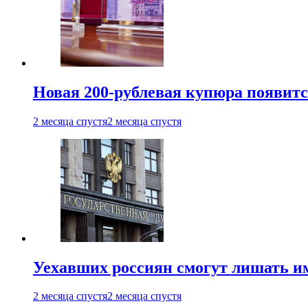
Новая 200-рублевая купюра появитс
2 месяца спустя
2 месяца спустя
Уехавших россиян смогут лишать и
2 месяца спустя
2 месяца спустя