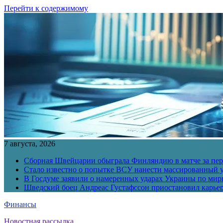
Перейти к содержимому
7 августа, 2026
Сборная Швейцарии обыграла Финляндию в матче за перв
Стало известно о попытке ВСУ нанести массированный у
В Госдуме заявили о намеренных ударах Украины по ми
Шведский боец Андреас Густафссон приостановил карьер
Финансы
Новостная рассылка