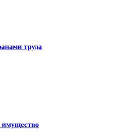
ранами труда
а имущество