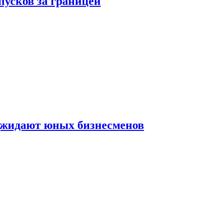
пусков за границей
оджидают юных бизнесменов