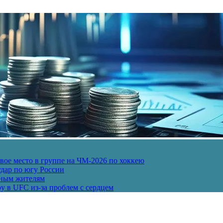
ое место в группе на ЧМ-2026 по хоккею
дар по югу России
рным жителям
у в UFC из-за проблем с сердцем