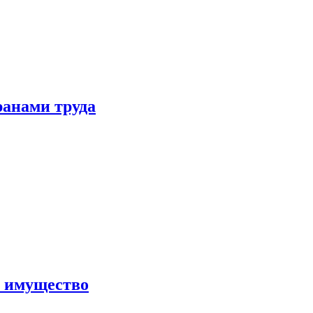
ранами труда
а имущество