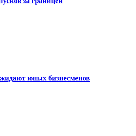
пусков за границей
оджидают юных бизнесменов