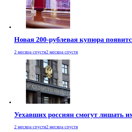
Новая 200-рублевая купюра появитс
2 месяца спустя
2 месяца спустя
Уехавших россиян смогут лишать и
2 месяца спустя
2 месяца спустя