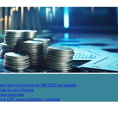
ое место в группе на ЧМ-2026 по хоккею
дар по югу России
рным жителям
у в UFC из-за проблем с сердцем