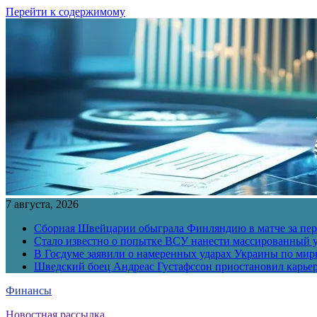
Перейти к содержимому
7 августа, 2026
Сборная Швейцарии обыграла Финляндию в матче за перв
Стало известно о попытке ВСУ нанести массированный у
В Госдуме заявили о намеренных ударах Украины по ми
Шведский боец Андреас Густафссон приостановил карьер
Финансы
Новостная рассылка