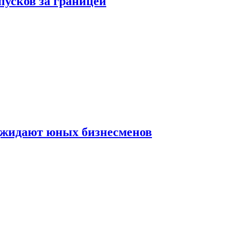
пусков за границей
оджидают юных бизнесменов