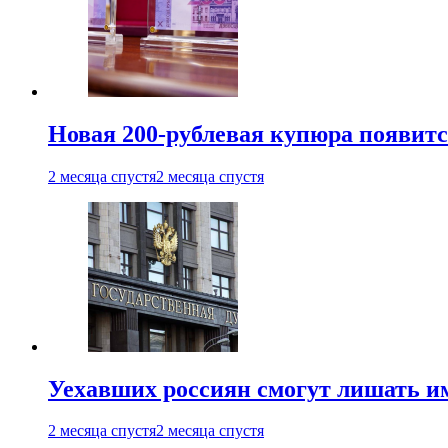
Новая 200-рублевая купюра появитс
2 месяца спустя
2 месяца спустя
Уехавших россиян смогут лишать и
2 месяца спустя
2 месяца спустя