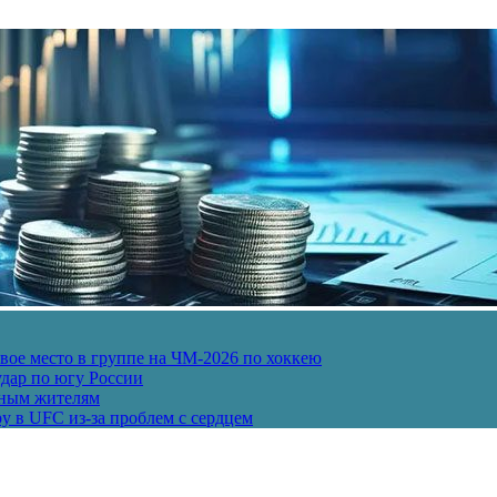
ое место в группе на ЧМ-2026 по хоккею
дар по югу России
рным жителям
у в UFC из-за проблем с сердцем