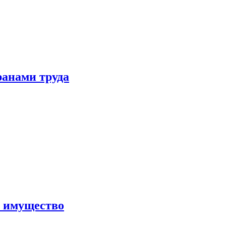
ранами труда
а имущество