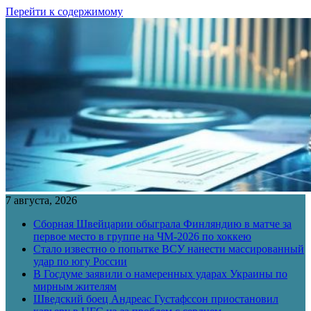
Перейти к содержимому
7 августа, 2026
Сборная Швейцарии обыграла Финляндию в матче за
первое место в группе на ЧМ-2026 по хоккею
Стало известно о попытке ВСУ нанести массированный
удар по югу России
В Госдуме заявили о намеренных ударах Украины по
мирным жителям
Шведский боец Андреас Густафссон приостановил